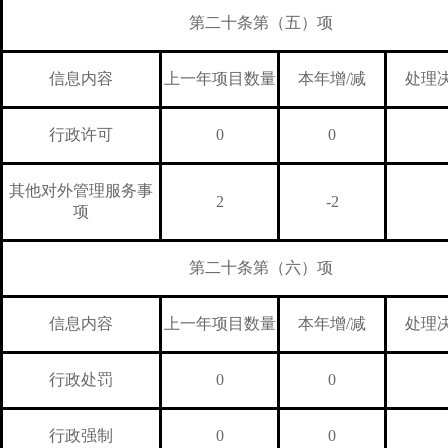
第二十条第（五）项
信息内容
上一年项目数量
本年增/减
处理
行政许可
0
0
其他对外管理服务事
2
-2
项
第二十条第（六）项
信息内容
上一年项目数量
本年增/减
处理
行政处罚
0
0
行政强制
0
0