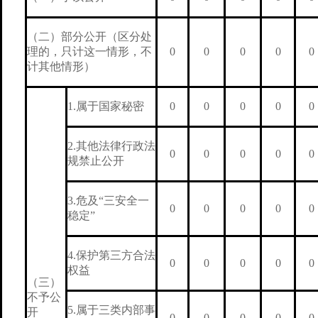
（二）部分公开（区分处
理的，只计这一情形，不
0
0
0
0
0
计其他情形）
1.属于国家秘密
0
0
0
0
0
2.其他法律行政法
0
0
0
0
0
规禁止公开
3.危及“三安全一
0
0
0
0
0
稳定”
4.保护第三方合法
0
0
0
0
0
权益
（三）
不予公
5.属于三类内部事
开
0
0
0
0
0