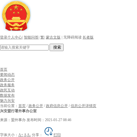
登录个人中心
|
智能问答
|
繁
|
蒙古文版
|
无障碍阅读
长者版
搜索
首页
要闻动态
政务公开
政务服务
政民互动
数据发布
魅力兴安
当前位置：
首页
/
政务公开
/
政府信息公开
/
信息公开详情页
兴安盟行署外事办公室
来源：盟外事办
发布时间：2021-01-27 08:46
字体大小：
A+
A
A-
分享：
打印