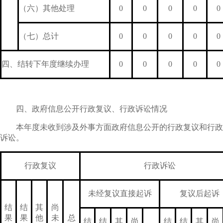
（六）其他处理
0
0
0
0
0
（七）总计
0
0
0
0
0
四、结转下年度继续办理
0
0
0
0
0
四、政府信息公开行政复议、行政诉讼情况
本年度未收到涉及外事方面政府信息公开的行政复议和行政
诉讼。
行政复议
行政诉讼
未经复议直接起诉
复议后起诉
结
结
其
尚
果
果
他
未
总
结
结
其
尚
结
结
其
尚