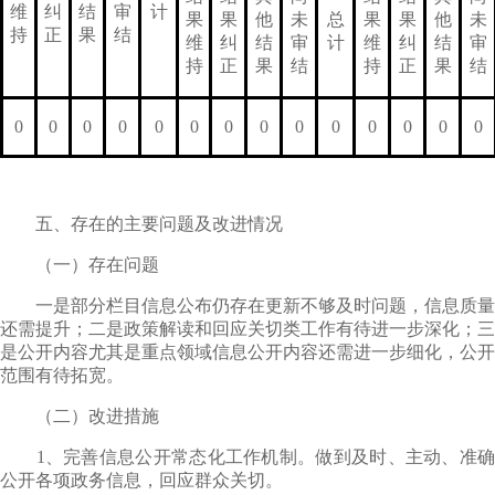
维
纠
结
审
计
果
果
他
未
总
果
果
他
未
持
正
果
结
维
纠
结
审
计
维
纠
结
审
持
正
果
结
持
正
果
结
0
0
0
0
0
0
0
0
0
0
0
0
0
0
五、存在的主要问题及改进情况
（一）存在问题
一是部分栏目信息公布仍存在更新不够及时问题，信息质量
还需提升
；二是政策解读和回应关切类工作有待进一步深化；三
是公开内容尤其是重点领域信息公开内容还需进一步细化，公开
范围有待拓宽。
（二）改进措施
1、完善信息公开常态化工作机制。做到及时、主动、准确
公开各项政务信息，回应群众关切。