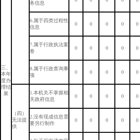
务信息
6.属于四类过程性
0
0
0
0
0
信息
7.属于行政执法案
0
0
0
0
0
卷
三、
8.属于行政查询事
0
0
0
0
0
本年
项
度办
理结
1.本机关不掌握相
果
0
0
0
0
0
关政府信息
（四）
2.没有现成信息需
无法提
0
0
0
0
0
要另行制作
供