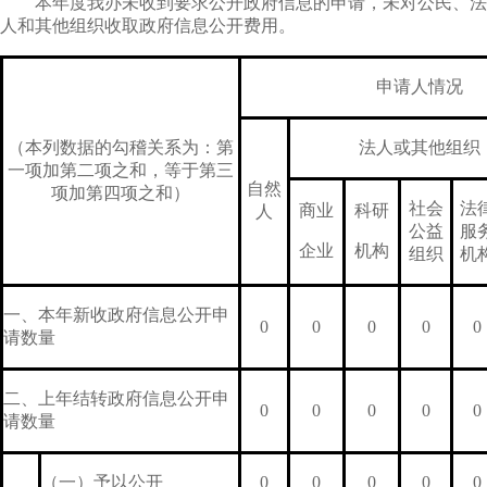
本年度我办未收到要求公开政府信息的申请，未对公民、法
人和其他组织收取政府信息公开费用。
申请人情况
（本列数据的勾稽关系为：第
法人或其他组织
一项加第二项之和，等于第三
自然
项加第四项之和）
社会
法
商业
科研
人
公益
服
企业
机构
组织
机
一、本年新收政府信息公开申
0
0
0
0
0
请数量
二、上年结转政府信息公开申
0
0
0
0
0
请数量
（一）予以公开
0
0
0
0
0