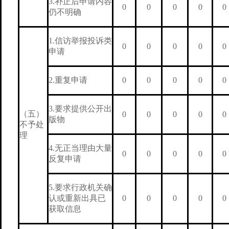
3.补正后申请内容
0
0
0
0
0
仍不明确
1.信访举报投诉类
0
0
0
0
0
申请
2.重复申请
0
0
0
0
0
3.要求提供公开出
（五）
0
0
0
0
0
版物
不予处
理
4.无正当理由大量
0
0
0
0
0
反复申请
5.要求行政机关确
认或重新出具已
0
0
0
0
0
获取信息