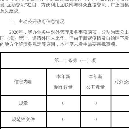
设“互动交流”栏目，方便利用互联网与群众直接交流，广泛搜集
意见建议。
二、主动公开政府信息情况
2020年，我办业务中对外管理服务事项两项，分别为因公出
国（境）管理、邀请外国人来华。但由于新冠疫情及自治区下发
的地方化解债务规定等原因，本年度未发生需要审批事项。
第二十条第（一）项
本年新
本年新
信息内容
对外公
制作数量
公开数量
规章
0
0
规范性文件
0
0