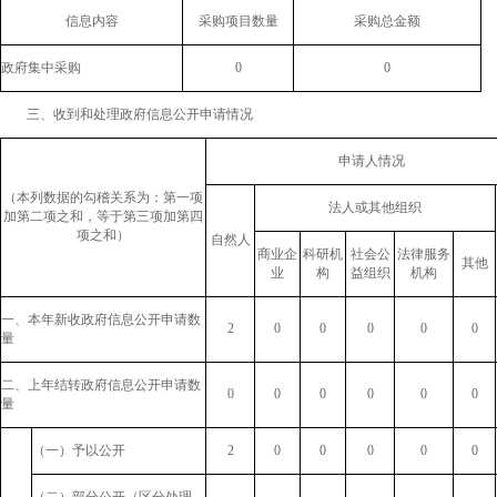
信息内容
采购项目数量
采购总金额
政府集中采购
0
0
三、收到和处理政府信息公开申请情况
申请人情况
（本列数据的勾稽关系为：第一项
法人或其他组织
加第二项之和，等于第三项加第四
项之和）
自然人
商业企
科研机
社会公
法律服务
其他
业
构
益组织
机构
一、本年新收政府信息公开申请数
2
0
0
0
0
0
量
二、上年结转政府信息公开申请数
0
0
0
0
0
0
量
（一）予以公开
2
0
0
0
0
0