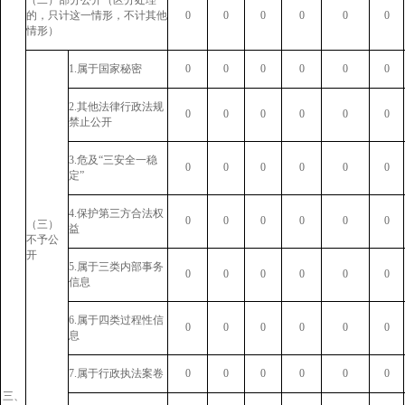
（二）部分公开（区分处理
的，只计这一情形，不计其他
0
0
0
0
0
0
情形）
1.属于国家秘密
0
0
0
0
0
0
2.其他法律行政法规
0
0
0
0
0
0
禁止公开
3.危及“三安全一稳
0
0
0
0
0
0
定”
4.保护第三方合法权
0
0
0
0
0
0
（三）
益
不予公
开
5.属于三类内部事务
0
0
0
0
0
0
信息
6.属于四类过程性信
0
0
0
0
0
0
息
7.属于行政执法案卷
0
0
0
0
0
0
三、