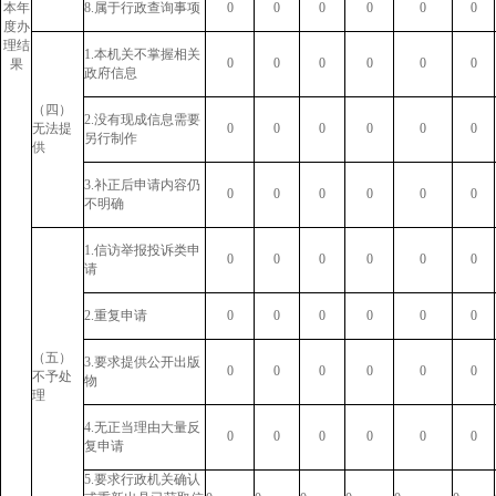
本年
8.属于行政查询事项
0
0
0
0
0
0
度办
理结
1.本机关不掌握相关
0
0
0
0
0
0
果
政府信息
（四）
2.没有现成信息需要
无法提
0
0
0
0
0
0
另行制作
供
3.补正后申请内容仍
0
0
0
0
0
0
不明确
1.信访举报投诉类申
0
0
0
0
0
0
请
2.重复申请
0
0
0
0
0
0
（五）
3.要求提供公开出版
0
0
0
0
0
0
不予处
物
理
4.无正当理由大量反
0
0
0
0
0
0
复申请
5.要求行政机关确认