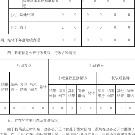
或重新出具已获取信
0
0
0
0
0
0
息
（六）其他处理
0
0
0
0
0
0
（七）总计
2
0
0
0
0
0
四、结转下年度继续办理
0
0
0
0
0
0
四、政府信息公开行政复议、行政诉讼情况
行政复议
行政诉讼
未经复议直接起诉
复议后起诉
结果
结果
其他
尚未
总计
维持
纠正
结果
审结
结果
结果
其他
尚未
结果
结果
其他
尚未
总计
维持
纠正
结果
审结
维持
纠正
结果
审结
0
0
0
0
0
0
0
0
0
0
0
0
0
0
五、存在的主要问题及改进情况
由于我局成立时间短，政务公开工作仍处于摸索阶段，虽然在政务公开方面做了
大量工作，但仍存在一些问题和不足。一是信息公开形式单一，目前还没有建立本部