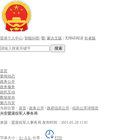
登录个人中心
|
智能问答
|
繁
|
蒙古文版
|
无障碍阅读
长者版
搜索
首页
要闻动态
政务公开
政务服务
政民互动
数据发布
魅力兴安
当前位置：
首页
/
政务公开
/
政府信息公开
/
信息公开详情页
兴安盟退役军人事务局
来源：盟退役军人事务局
发布时间：2021-01-28 11:01
字体大小：
A+
A
A-
分享：
打印