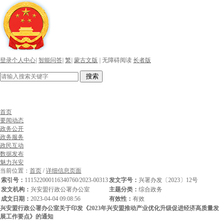
登录个人中心
|
智能问答
|
繁
|
蒙古文版
|
无障碍阅读
长者版
搜索
首页
要闻动态
政务公开
政务服务
政民互动
数据发布
魅力兴安
当前位置：
首页
/
详细信息页面
索引号：
111522000116340760/2023-00313
发文字号：
兴署办发〔2023〕12号
发文机构：
兴安盟行政公署办公室
主题分类：
综合政务
成文日期：
2023-04-04 09:08:56
有效性：
有效
兴安盟行政公署办公室关于印发《2023年兴安盟推动产业优化升级促进经济高质量发
展工作要点》的通知