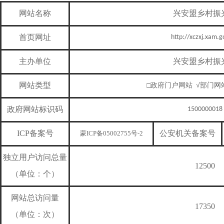
网站名称
兴安盟乡村振
首页网址
http://xczxj.xam.g
主办单位
兴安盟乡村振
网站类型
√
□
政府门户网站
部门网
政府网站标识码
1500000018
ICP备案号
公安机关备案号
蒙ICP备05002755号-2
独立用户访问总量
12500
（单位：个）
网站总访问量
17350
（单位：次）