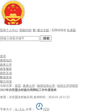
登录个人中心
|
智能问答
|
繁
|
蒙古文版
|
无障碍阅读
长者版
搜索
首页
要闻动态
政务公开
政务服务
政民互动
数据发布
魅力兴安
当前位置：
首页
/
政务公开
/
政府信息公开
/
信息公开详情页
2023年兴安盟乡村振兴局网站工作年度报表
来源：兴安盟乡村振兴局
发布时间：2024-01-24 11:22
字体大小：
A+
A
A-
分享：
打印