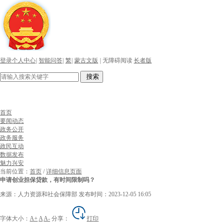
登录个人中心
|
智能问答
|
繁
|
蒙古文版
|
无障碍阅读
长者版
搜索
首页
要闻动态
政务公开
政务服务
政民互动
数据发布
魅力兴安
当前位置：
首页
/
详细信息页面
申请创业担保贷款，有时间限制吗？
来源：人力资源和社会保障部
发布时间：2023-12-05 16:05
字体大小：
A+
A
A-
分享：
打印