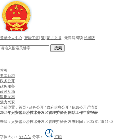
登录个人中心
|
智能问答
|
繁
|
蒙古文版
|
无障碍阅读
长者版
搜索
首页
要闻动态
政务公开
政务服务
政民互动
数据发布
魅力兴安
当前位置：
首页
/
政务公开
/
政府信息公开
/
信息公开详情页
2024年兴安盟经济技术开发区管理委员会 网站工作年度报表
来源：兴安盟经济技术开发区管理委员会
发布时间：2025-01-16 11:03
字体大小：
A+
A
A-
分享：
打印