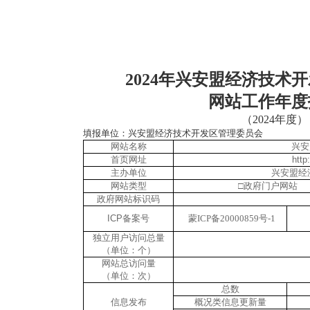
202
4
年
兴安盟经济技术开
网站工作年度
（
2024
年度）
填报单位：
兴安盟经济技术开发区管理委员会
网站名称
兴安
首页网址
http
主办单位
兴安盟经
网站类型
□政府门户
政府网站标识码
ICP
备案号
蒙ICP备20000859号-1
独立用户访问总量
（单位：个）
网站总访问量
（单位：次）
总数
信息发布
概况类信息更新量