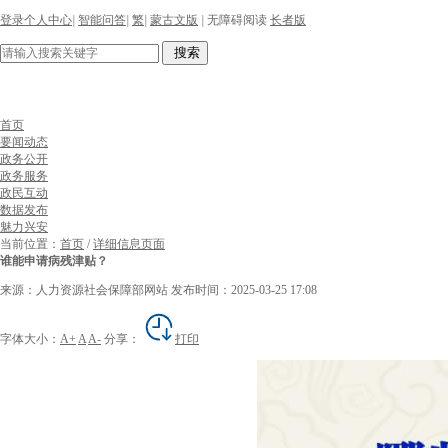
登录个人中心
|
智能问答
|
繁
|
蒙古文版
|
无障碍阅读
长者版
搜索
首页
要闻动态
政务公开
政务服务
政民互动
数据发布
魅力兴安
当前位置：
首页
/
详细信息页面
谁能申请病残津贴？
来源：人力资源社会保障部网站
发布时间：2025-03-25 17:08
字体大小：
A+
A
A-
分享：
打印