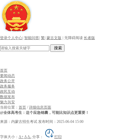
登录个人中心
|
智能问答
|
繁
|
蒙古文版
|
无障碍阅读
长者版
搜索
首页
要闻动态
政务公开
政务服务
政民互动
数据发布
魅力兴安
当前位置：
首页
/
详细信息页面
@全体高考生：这个应急锦囊，可能比知识点更重要！
来源：内蒙古招生考试
发布时间：2025-06-04 15:00
字体大小：
A+
A
A-
分享：
打印