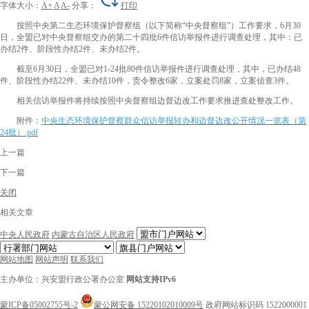
字体大小：
A+
A
A-
分享：
打印
按照中央第二生态环境保护督察组（以下简称“中央督察组”）工作要求，6月30
日，全盟已对中央督察组交办的第二十四批6件信访举报件进行调查处理，其中：已
办结2件、阶段性办结2件、未办结2件。
截至6月30日，全盟已对1-24批80件信访举报件进行调查处理，其中，已办结48
件、阶段性办结22件、未办结10件，责令整改6家，立案处罚8家，立案侦查3件。
相关信访举报件将持续按照中央督察组边督边改工作要求推进查处整改工作。
附件：
中央生态环境保护督察群众信访举报转办和边督边改公开情况一览表（第
24批）.pdf
上一篇
下一篇
关闭
相关文章
中央人民政府
内蒙古自治区人民政府
网站地图
网站声明
联系我们
主办单位：兴安盟行政公署办公室
网站支持IPv6
蒙ICP备05002755号-2
蒙公网安备 15220102010009号
政府网站标识码 1522000001