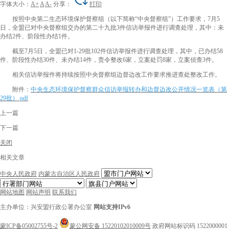
字体大小：
A+
A
A-
分享：
打印
按照中央
第二生态环境保护
督察组
（
以下简称“
中央督察组
”
）
工作要求，
7月5
日，全盟
已对中央督察组
交办的
第二十九批
3
件信访
举报
件进行调查处理，
其中：未
办结2件、阶段性办结1件
。
截至7月5日，全盟已对1-29批102件信访举报件进行调查处理，其中，已办结58
件、阶段性办结30件、未办结14件，责令整改6家，立案处罚8家，立案侦查3件。
相关信访举报件将持续按照中央督察组边督边改工作要求推进查处整改工作。
附件：
中央生态环境保护督察群众信访举报转办和边督边改公开情况一览表（第
29批）.pdf
上一篇
下一篇
关闭
相关文章
中央人民政府
内蒙古自治区人民政府
网站地图
网站声明
联系我们
主办单位：兴安盟行政公署办公室
网站支持IPv6
蒙ICP备05002755号-2
蒙公网安备 15220102010009号
政府网站标识码 1522000001