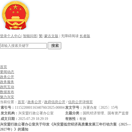
登录个人中心
|
智能问答
|
繁
|
蒙古文版
|
无障碍阅读
长者版
搜索
首页
要闻动态
政务公开
政务服务
政民互动
数据发布
魅力兴安
当前位置：
首页
/
政务公开
/
政府信息公开
/
信息公开详情页
索引号：
111522000116340760/2025-00004
发文字号：
兴署办发〔2025〕15号
发文机构：
兴安盟行政公署办公室
主题分类：
国民经济管理、国有资产监督
成文日期：
2025-07-29 18:29:19
有效性：
有效
兴安盟行政公署办公室关于印发《兴安盟低空经济高质量发展三年行动方案（2025—
2027年）》的通知