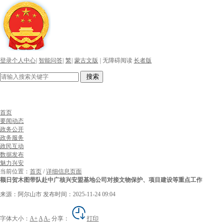
登录个人中心
|
智能问答
|
繁
|
蒙古文版
|
无障碍阅读
长者版
搜索
首页
要闻动态
政务公开
政务服务
政民互动
数据发布
魅力兴安
当前位置：
首页
/
详细信息页面
额日贺木图带队赴中广核兴安盟基地公司对接文物保护、项目建设等重点工作
来源：阿尔山市
发布时间：2025-11-24 09:04
字体大小：
A+
A
A-
分享：
打印