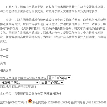
11月20日，阿尔山市委副书记、市长额日贺木图带队赴中广核兴安盟基地公司，
与公司总经理邢俊喜进行座谈交流。市领导李鹏及文旅体局相关负责同志参加。
座谈中，双方围绕景城融合绿色建设项目中的文物保护整改、白狼林俗乡村建设
推进及风电资源开发利用等事宜进行深入交流，并达成合作共识。双方一致表示，将
恪守“保护优先、合理利用”原则，扎实做好相关整改任务，切实守护好阿尔山的历史
文脉。同时建立常态化沟通机制，深化地企合作，凝聚工作合力，全力推动乡村建
设、新能源项目高质量落地实施，为阿尔山经济社会高质量发展注入新动能、作出新
贡献。
上一篇
下一篇
关闭
相关文章
中央人民政府
内蒙古自治区人民政府
网站地图
网站声明
联系我们
主办单位：兴安盟行政公署办公室
网站支持IPv6
蒙ICP备05002755号-2
蒙公网安备 15220102010009号
政府网站标识码 1522000001