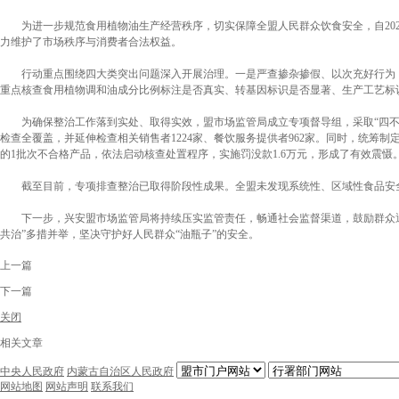
为进一步规范食用植物油生产经营秩序，切实保障全盟人民群众饮食安全，自20
力维护了市场秩序与消费者合法权益。
行动重点围绕四大类突出问题深入开展治理。一是严查掺杂掺假、以次充好行为，
重点核查食用植物调和油成分比例标注是否真实、转基因标识是否显著、生产工艺标
为确保整治工作落到实处、取得实效，盟市场监管局成立专项督导组，采取“四不
检查全覆盖，并延伸检查相关销售者1224家、餐饮服务提供者962家。同时，统
的1批次不合格产品，依法启动核查处置程序，实施罚没款1.6万元，形成了有效震
截至目前，专项排查整治已取得阶段性成果。全盟未发现系统性、区域性食品安
下一步，兴安盟市场监管局将持续压实监管责任，畅通社会监督渠道，鼓励群众通
共治”多措并举，坚决守护好人民群众“油瓶子”的安全。
上一篇
下一篇
关闭
相关文章
中央人民政府
内蒙古自治区人民政府
网站地图
网站声明
联系我们