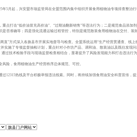
25年5月起，兴安盟市场监管局在全盟范围内集中组织开展食用植物油专项排查整治
重点打击“低价油冒充高价油”、“过期油翻新销售”等违法行为；二是规范食品添加
识是否准确等；四是强化流通运输过程管控，特别是规范散装食用植物油在交付、装
两直”方式深入各旗县市开展实地督导与检查。全盟系统运用“生产经营贯通查、线上
筹制定并实施了专项监督抽检计划，重点针对小作坊产品、调和油、散装油以及既往发现
慑。通过技术检验手段与现场监督检查相结合，显著提升了风险发现能力和打击违法行
全风险，食用植物油生产经营秩序总体规范、可控。
过12315热线及平台积极举报违法线索。同时，将持续加强食用油安全科普宣传，