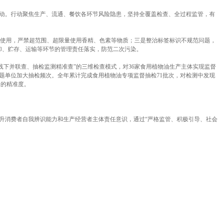
行动。行动聚焦生产、流通、餐饮各环节风险隐患，坚持全覆盖检查、全过程监管，有
剂使用，严禁超范围、超限量使用香精、色素等物质；三是整治标签标识不规范问题，
卸、贮存、运输等环节的管理责任落实，防范二次污染。
线下并联查、抽检监测精准查”的三维检查模式，对36家食用植物油生产主体实现监督
问题单位加大抽检频次。全年累计完成食用植物油专项监督抽检71批次，对检测中发现
为的精准度。
提升消费者自我辨识能力和生产经营者主体责任意识，通过“严格监管、积极引导、社会