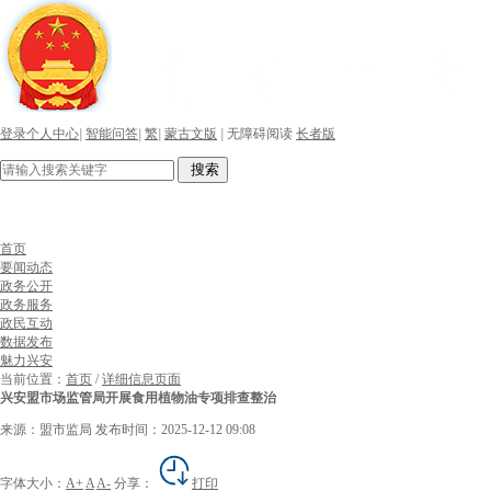
登录个人中心
|
智能问答
|
繁
|
蒙古文版
|
无障碍阅读
长者版
搜索
首页
要闻动态
政务公开
政务服务
政民互动
数据发布
魅力兴安
当前位置：
首页
/
详细信息页面
兴安盟市场监管局开展食用植物油专项排查整治
来源：盟市监局
发布时间：2025-12-12 09:08
字体大小：
A+
A
A-
分享：
打印