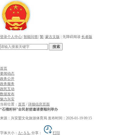
登录个人中心
|
智能问答
|
繁
|
蒙古文版
|
无障碍阅读
长者版
搜索
首页
要闻动态
政务公开
政务服务
政民互动
数据发布
魅力兴安
当前位置：
首页
/
详细信息页面
“石榴籽杯”全民射箭邀请赛顺利举办
来源：兴安盟文化旅游体育局
发布时间：2026-01-19 09:15
字体大小：
A+
A
A-
分享：
打印