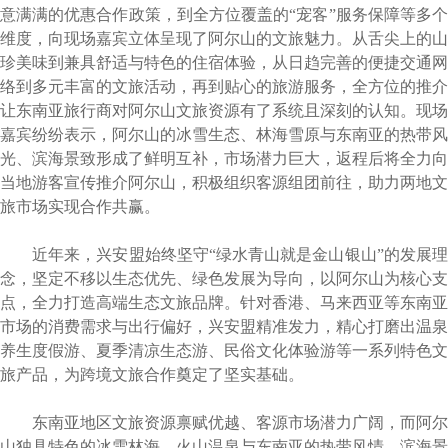
意满满的优惠合作政策，到全方位覆盖的“宠客”服务保障等多个
维度，向现场嘉宾立体呈现了阿尔山的文旅魅力。从舌尖上的山
珍美味到兼具舒适与特色的住宿体验，从日趋完善的便捷交通网
络到多元丰富的文旅活动，再到贴心的旅游服务，全方位的推介
让东南亚旅行商对阿尔山文旅资源有了系统且深刻的认知。现场
嘉宾纷纷表示，阿尔山的冰雪生态、林海雪原与东南亚的热带风
光、滨海景致形成了鲜明互补，市场潜力巨大，返程后将全力向
当地游客宣传推介阿尔山，积极组织客源组团前往，助力两地文
旅市场实现合作共赢。
近年来，兴安盟始终坚守“绿水青山就是金山银山”的发展理
念，坚定不移以生态优先、绿色发展为导向，以阿尔山为核心支
点，全力打造高端生态文旅品牌。针对香港、马来西亚等东南亚
市场的消费需求与出行偏好，兴安盟精准发力，精心打磨出温泉
养生度假游、夏季清凉生态游、民俗文化体验游等一系列特色文
旅产品，为跨境文旅合作奠定了坚实基础。
东南亚地区文旅资源禀赋优越、客源市场潜力广阔，而阿尔
山独具特色的冰雪林海、火山温泉与东南亚的热带风情、滨海景