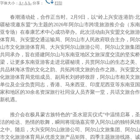
字体大小：
A+
A
A-
分享：
打印
春潮涌动处，合作正当时。2月9日，以“岭上兴安连港韵·北
疆秘境邀东盟”为主题的2026年阿尔山市跨境旅游推介会（东南
亚专场）在泰康艺术中心成功举办。此次活动由兴安盟文化旅游
体育局、兴安盟交通运输局、阿尔山市人民政府联合主办，阿尔
山市文化旅游体育局、大兴安阿尔山旅游公司、阿尔山文旅集团
共同承办，旨在搭建阿尔山与东南亚地区文旅深度交流的坚实桥
梁，让更多东南亚游客走进北疆秘境，共赏阿尔山的生态之美、
共品林海冰雪的文化之韵、共拓跨境文旅的合作之路。兴安盟文
化旅游体育局党组成员、副局长刘婷婷致辞，阿尔山市相关文旅
单位及企业负责同志，香港、马来西亚、印度尼西亚等东南亚国
家和地区的30余名资深旅行社同业人员齐聚一堂，共话文旅合作
新机遇。
推介会在极具蒙古族特色的“圣水迎宾仪式”中温情启幕，圣
洁的哈达、热情的歌舞，瞬间将现场嘉宾带入阿尔山的独特风情
之中。随后，大兴安阿尔山旅游公司、阿尔山文旅集团、阿尔山
市文化旅游体育局从优质文旅产品矩阵、四季主题旅游线路、诚