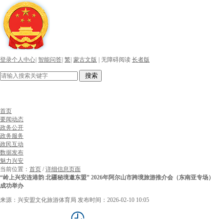
登录个人中心
|
智能问答
|
繁
|
蒙古文版
|
无障碍阅读
长者版
搜索
首页
要闻动态
政务公开
政务服务
政民互动
数据发布
魅力兴安
当前位置：
首页
/
详细信息页面
“岭上兴安连港韵 北疆秘境邀东盟” 2026年阿尔山市跨境旅游推介会（东南亚专场）
成功举办
来源：兴安盟文化旅游体育局
发布时间：2026-02-10 10:05