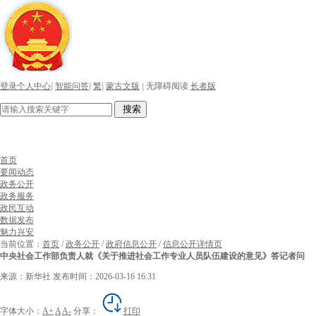
登录个人中心
|
智能问答
|
繁
|
蒙古文版
|
无障碍阅读
长者版
搜索
首页
要闻动态
政务公开
政务服务
政民互动
数据发布
魅力兴安
当前位置：
首页
/
政务公开
/
政府信息公开
/
信息公开详情页
中央社会工作部负责人就《关于推进社会工作专业人员队伍建设的意见》答记者问
来源：新华社
发布时间：2026-03-16 16:31
字体大小：
A+
A
A-
分享：
打印