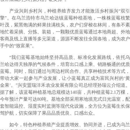
产业兴则乡村兴，种植养殖齐发力才能激活乡村振兴“双引
擎”。在乌兰浩特市乌兰哈达镇蓝莓种植基地，一株株蓝莓枝繁
叶茂，紫黑饱满的鲜果挂满枝头，农户们穿梭在林间，有条不紊
地忙着采摘、分拣、装箱，一颗颗优质蓝莓通过本地商超、外地
客商及线上直播等多元渠道，源源不断发往全国各地，成为农户
手中的“致富果”。
“我们蓝莓基地始终坚持高品质、标准化发展路线，依托乌
兰哈达得天独厚的气候条件，培育出口感上乘、销路畅通的优质
蓝莓。同时，我们通过与周边村民合作、共享种植技术等方式，
带动大家一起参与产业发展，让小蓝莓真正成为富民兴村的‘黄
金果’。”兴安盟瑞沣禾农业发展有限公司总经理孙瑞云介绍道。
据了解，该蓝莓种植基地总规模达140亩，共种植蓝莓2.1万棵，
今年预计产量可达80吨。基地全部采用寒地填充式日光温室，配
套智能温控、湿度实时监测等现代化设施，全方位为蓝莓生长保
驾护航，切实保障了果品品质优良、口感出众。
如今，特色种植养殖产业提质增效、协同并进，已成为乌兰