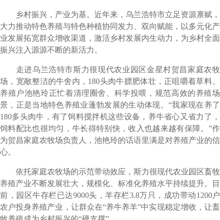
乡村振兴，产业为基。近年来，乌兰浩特市立足资源禀赋，
大力推动特色养殖与特色种植协同发力、双向赋能，以多元化产
业发展拓宽群众增收渠道，激活乡村发展内生动力，为乡村全面
振兴注入源源不断的新活力。
走进乌兰浩特市斯力很现代农业园区金星村贺昌家庭农牧
场，宽敞整洁的牛舍内，180头肉牛膘肥体壮，正咀嚼着草料。
养殖户池艳玲正忙着清理圈舍、科学投喂，规范高效的养殖场
景，正是当地特色养殖业蓬勃发展的生动体现。“我家现在养了
180多头肉牛，有了饲料搅拌机这些设备，养牛省心又省力了，
饲料配比也很均匀，牛长得特别快，收入也越来越有保障。”作
为贺昌家庭农牧场负责人，池艳玲的话语里满是对养殖产业的信
心。
依托家庭农牧场的示范带动效应，斯力很现代农业园区畜牧
养殖产业不断发展壮大，规模化、标准化养殖水平持续提升。目
前，园区牛存栏已达9000头，羊存栏3.8万只，成功带动1200户
农户投身养殖产业，让群众在“养牛养羊”中实现稳定增收，让畜
牧养殖成为乡村振兴的“硬支撑”。