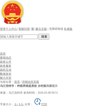
登录个人中心
|
智能问答
|
繁
|
蒙古文版
|
无障碍阅读
长者版
搜索
首页
要闻动态
政务公开
政务服务
政民互动
数据发布
魅力兴安
当前位置：
首页
/
详细信息页面
乌兰浩特市：种植养殖提质效 乡村振兴添活力
来源：乌兰浩特市
发布时间：2026-05-08 09:51
字体大小：
A+
A
A-
分享：
打印