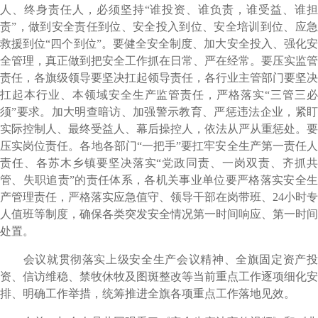
人、终身责任人，必须坚持“谁投资、谁负责，谁受益、谁担
责”，做到安全责任到位、安全投入到位、安全培训到位、应急
救援到位“四个到位”。要健全安全制度、加大安全投入、强化安
全管理，真正做到把安全工作抓在日常、严在经常。要压实监管
责任，各旗级领导要坚决扛起领导责任，各行业主管部门要坚决
扛起本行业、本领域安全生产监管责任，严格落实“三管三必
须”要求。加大明查暗访、加强警示教育、严惩违法企业，紧盯
实际控制人、最终受益人、幕后操控人，依法从严从重惩处。要
压实岗位责任。各地各部门“一把手”要扛牢安全生产第一责任人
责任、各苏木乡镇要坚决落实“党政同责、一岗双责、齐抓共
管、失职追责”的责任体系，各机关事业单位要严格落实安全生
产管理责任，严格落实应急值守、领导干部在岗带班、24小时专
人值班等制度，确保各类突发安全情况第一时间响应、第一时间
处置。
会议就贯彻落实上级安全生产会议精神、全旗固定资产投
资、信访维稳、禁牧休牧及图斑整改等当前重点工作逐项细化安
排、明确工作举措，统筹推进全旗各项重点工作落地见效。