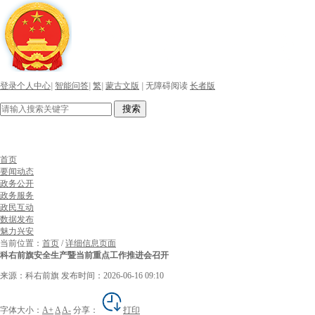
登录个人中心
|
智能问答
|
繁
|
蒙古文版
|
无障碍阅读
长者版
搜索
首页
要闻动态
政务公开
政务服务
政民互动
数据发布
魅力兴安
当前位置：
首页
/
详细信息页面
科右前旗安全生产暨当前重点工作推进会召开
来源：科右前旗
发布时间：2026-06-16 09:10
字体大小：
A+
A
A-
分享：
打印