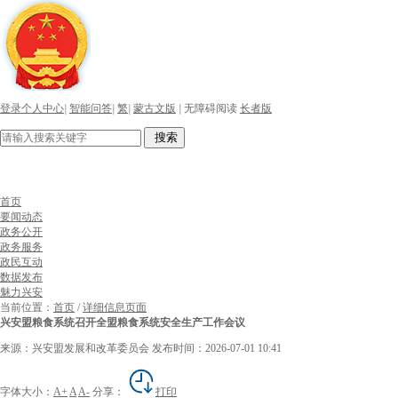
登录个人中心
|
智能问答
|
繁
|
蒙古文版
|
无障碍阅读
长者版
搜索
首页
要闻动态
政务公开
政务服务
政民互动
数据发布
魅力兴安
当前位置：
首页
/
详细信息页面
兴安盟粮食系统召开全盟粮食系统安全生产工作会议
来源：兴安盟发展和改革委员会
发布时间：2026-07-01 10:41
字体大小：
A+
A
A-
分享：
打印