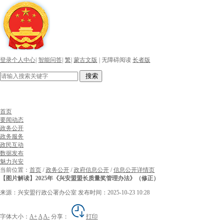
登录个人中心
|
智能问答
|
繁
|
蒙古文版
|
无障碍阅读
长者版
搜索
首页
要闻动态
政务公开
政务服务
政民互动
数据发布
魅力兴安
当前位置：
首页
/
政务公开
/
政府信息公开
/
信息公开详情页
【图片解读】2025年《兴安盟盟长质量奖管理办法》（修正）
来源：兴安盟行政公署办公室
发布时间：2025-10-23 10:28
字体大小：
A+
A
A-
分享：
打印