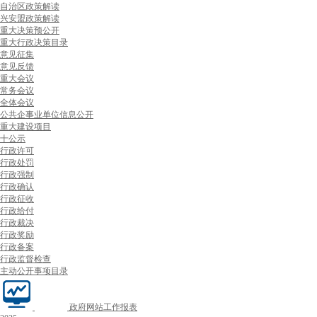
自治区政策解读
兴安盟政策解读
重大决策预公开
重大行政决策目录
意见征集
意见反馈
重大会议
常务会议
全体会议
公共企事业单位信息公开
重大建设项目
十公示
行政许可
行政处罚
行政强制
行政确认
行政征收
行政给付
行政裁决
行政奖励
行政备案
行政监督检查
主动公开事项目录
政府网站工作报表