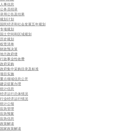
人事信息
公务员招录
录用公告及结果
规划计划
国民经济和社会发展五年规划
专项规划
国土空间和区域规划
历史规划
权责清单
财政预决算
地方政府债
行政事业性收费
政府采购
政府集中采购目录及标准
项目实施
重点领域信息公开
建议提案办理
统计信息
经济运行总体情况
行业经济运行情况
统计公报
应急管理
应急预案
应急信息
政策解读
国家政策解读