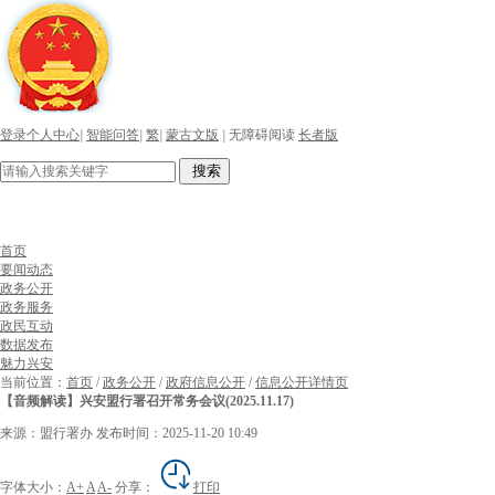
登录个人中心
|
智能问答
|
繁
|
蒙古文版
|
无障碍阅读
长者版
搜索
首页
要闻动态
政务公开
政务服务
政民互动
数据发布
魅力兴安
当前位置：
首页
/
政务公开
/
政府信息公开
/
信息公开详情页
【音频解读】兴安盟行署召开常务会议(2025.11.17)
来源：盟行署办
发布时间：2025-11-20 10:49
字体大小：
A+
A
A-
分享：
打印