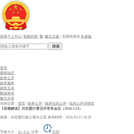
登录个人中心
|
智能问答
|
繁
|
蒙古文版
|
无障碍阅读
长者版
搜索
首页
要闻动态
政务公开
政务服务
政民互动
数据发布
魅力兴安
当前位置：
首页
/
政务公开
/
政府信息公开
/
信息公开详情页
【音频解读】兴安盟行署召开常务会议（2026.3.14）
来源：兴安盟行政公署办公室
发布时间：2026-03-15 10:26
字体大小：
A+
A
A-
分享：
打印