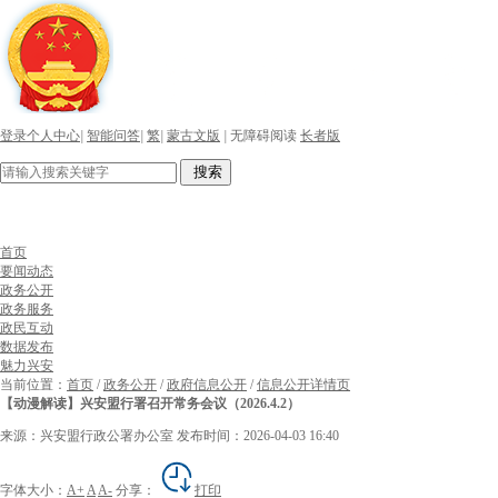
登录个人中心
|
智能问答
|
繁
|
蒙古文版
|
无障碍阅读
长者版
搜索
首页
要闻动态
政务公开
政务服务
政民互动
数据发布
魅力兴安
当前位置：
首页
/
政务公开
/
政府信息公开
/
信息公开详情页
【动漫解读】兴安盟行署召开常务会议（2026.4.2）
来源：兴安盟行政公署办公室
发布时间：2026-04-03 16:40
字体大小：
A+
A
A-
分享：
打印