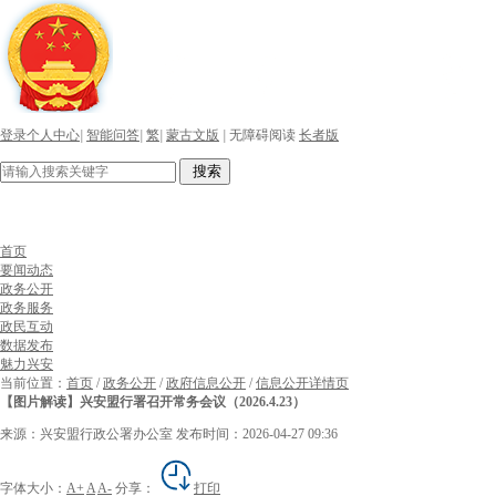
登录个人中心
|
智能问答
|
繁
|
蒙古文版
|
无障碍阅读
长者版
搜索
首页
要闻动态
政务公开
政务服务
政民互动
数据发布
魅力兴安
当前位置：
首页
/
政务公开
/
政府信息公开
/
信息公开详情页
【图片解读】兴安盟行署召开常务会议（2026.4.23）
来源：兴安盟行政公署办公室
发布时间：2026-04-27 09:36
字体大小：
A+
A
A-
分享：
打印