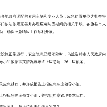
为各地政府调配的专用车辆和专业人员，应急处置单位为扎赉特
部门依法依规完善并办理应急响应期间的相关手续。各旗县市人
动，确保应急响应工作顺利开展。
置设施正常运行，安全隐患已经消除时，乌兰浩特市人民政府向
导小组依据事实情况宣布终止应急响—26—应预案。
录应急过程，并形成报告上报应急响应领导小组。
上报应急响应领导小组，并按照档案管理要求归档。
查出原因，防止类似事件的再次发生。