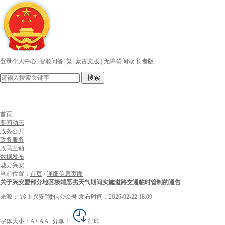
登录个人中心
|
智能问答
|
繁
|
蒙古文版
|
无障碍阅读
长者版
搜索
首页
要闻动态
政务公开
政务服务
政民互动
数据发布
魅力兴安
当前位置：
首页
/
详细信息页面
关于兴安盟部分地区极端恶劣天气期间实施道路交通临时管制的通告
来源：“岭上兴安”微信公众号
发布时间：2026-02-22 18:09
字体大小：
A+
A
A-
分享：
打印