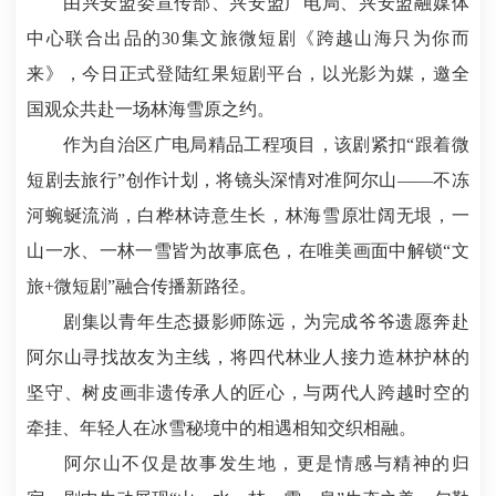
由兴安盟委宣传部、兴安盟广电局、兴安盟融媒体
中心联合出品的30集文旅微短剧《跨越山海只为你而
来》，今日正式登陆红果短剧平台，以光影为媒，邀全
国观众共赴一场林海雪原之约。
作为自治区广电局精品工程项目，该剧紧扣“跟着微
短剧去旅行”创作计划，将镜头深情对准阿尔山——不冻
河蜿蜒流淌，白桦林诗意生长，林海雪原壮阔无垠，一
山一水、一林一雪皆为故事底色，在唯美画面中解锁“文
旅+微短剧”融合传播新路径。
剧集以青年生态摄影师陈远，为完成爷爷遗愿奔赴
阿尔山寻找故友为主线，将四代林业人接力造林护林的
坚守、树皮画非遗传承人的匠心，与两代人跨越时空的
牵挂、年轻人在冰雪秘境中的相遇相知交织相融。
阿尔山不仅是故事发生地，更是情感与精神的归