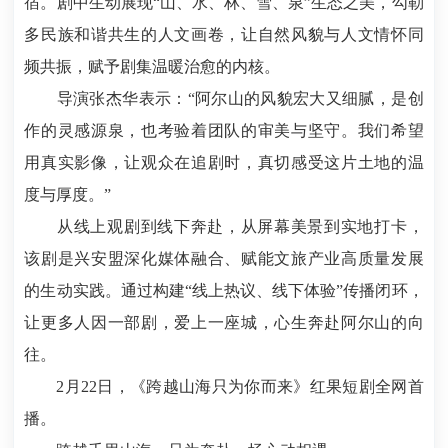
宿。剧中生动展现“山、水、林、雪、泉”生态之美，勾勒
多民族和谐共生的人文画卷，让自然风貌与人文情怀同
频共振，赋予剧集温暖治愈的内核。
导演张杰华表示：“阿尔山的风貌宏大又细腻，是创
作的灵感源泉，也考验着团队的审美与坚守。我们希望
用真实影像，让观众在追剧时，真切感受这片土地的温
度与厚度。”
从线上观剧到线下奔赴，从屏幕美景到实地打卡，
该剧是兴安盟深化媒体融合、赋能文旅产业高质量发展
的生动实践。通过构建“线上热议、线下体验”传播闭环，
让更多人因一部剧，爱上一座城，心生奔赴阿尔山的向
往。
2月22日，《跨越山海只为你而来》红果短剧全网首
播。