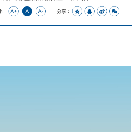
A+
A
A-
小：
分享：