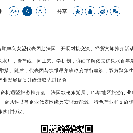
A+
A
A-
小：
分享：
吉顺率兴安盟代表团赴法国，开展
对接交流、经贸
文旅推介活
泉水厂，
看产线、问工艺、学机制
，
详细
了解依云
矿泉水
百年
举措
。随后，代表团与埃维昂莱班政府举行座谈，双方聚焦
产业发展提质升级汲取先进经验
。
投资机遇暨旅游推介会
，
法国默伦旅游局、
巴黎
地区
旅游行业
、金风科技
等
企业代表
围绕兴安盟
新
能源、特色产业和文旅
作伙伴协议。