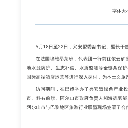
字体大
5
月
18
日
至
22
日
，
兴安
盟委副书记、盟长于
在法国埃维昂莱班，代表团一行
前往
依云矿
地
水源防护、生态补偿、水质监测等
全链条
保护
国际高端酒店运营等进行深入探讨
，为本土文旅
访问期间，
在
巴黎
举办
了兴安盟绿色产业
市、科右前旗、阿尔山市政府
负责人
和
海德氢能
阿尔山市与巴黎
地区
旅游行业联盟现场签署
了
合