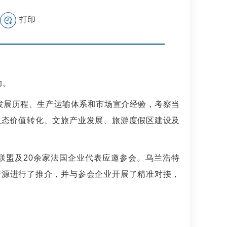
打印
动。
发展历程、生产运输体系和市场宣介经验，
考察当
生态价值转化、
文旅
产业发展、
旅游
度假区建设及
联盟
及
20
余家法国企业代表应邀参会。
乌兰浩特
资源
进行了推介
，
并与参会企业开展了精准对接，