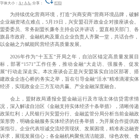
字体大小：
A+
A
A-
分享：
打印
为持续优化营商环境，打造“兴商安商”营商环境品牌，破解
企业融资堵点难点，5月19日，兴安盟召开政金企对接座谈会。
盟委委员、常务副盟长廉冬主持会议并讲话，盟直相关部门、各
旗县市政府、金融机构及重点企业负责人齐聚一堂，共话合作，
以金融之力赋能民营经济高质量发展。
2026年作为“十五五”开局之年，自治区锚定高质量发展目
标，部署“1571”工作任务，推动金融“大走访、强服务、促发
展”行动走深走实。本次座谈会正是兴安盟落实自治区部署、搭
建政金企连心桥的务实之举，旨在引导金融“活水”精准滴灌实体
经济，实现政金企三方互动共赢、产业金融深度融合。
会上，盟财政局通报全盟金融运行及市场主体信贷需求情
况，深入解读自治区《金融支持实体经济十条举措》，清晰传递
政策红利；人民银行兴安盟分行、金融监管分局分析当前金融政
策形势，明确金融服务实体经济的任务举措，为开展合作提供政
策指引。企业代表坦诚交流经营现状、发展困境，精准表达融资
诉求，展现发展信心；各金融机构聚焦清洁能源、绿色农牧、食