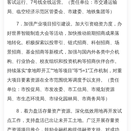
客试运行、
7
号线全线运营。（责任单位：市交通运输
局、临空经济示范区管委会、市建委、地铁集团等）
7
．加强产业项目招引建设。加大引资稳资力度，办
好世界智能制造大会等活动，加快推动前期招商成果落
地转化。积极探索以投带引、链式招商、科创招商、场
景招商、基金招商等新模式，加强与国内外各类中介机
构、行业协会、校友组织和投资机构等招商伙伴合作。
持续落实“拿地即开工”“地等项目”等“
5+1
”工作机制，对重
大项目要素资源在全市范围统筹调度予以支持。（责任
单位：市投促局、市发改委、市工信局、市规划资源
局、市生态环境局、市绿化园林局、市商务局等）
8
．着力盘活存量资产资源。深化低效用地再开发试
点工作，支持盘活已出让未开工土地。广泛开展存量资
产资源项目推介，鼓励金融机构提供融资支持。对成功