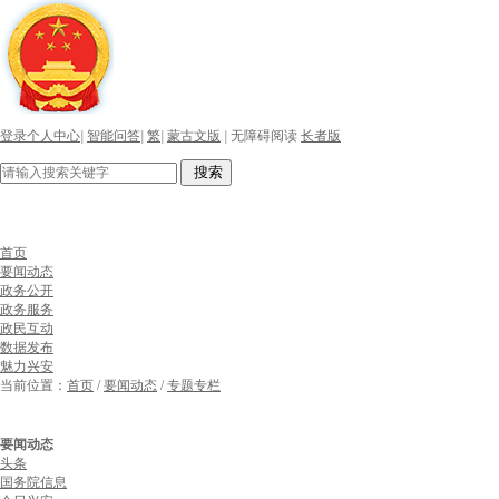
登录个人中心
|
智能问答
|
繁
|
蒙古文版
|
无障碍阅读
长者版
搜索
首页
要闻动态
政务公开
政务服务
政民互动
数据发布
魅力兴安
当前位置：
首页
/
要闻动态
/
专题专栏
要闻动态
头条
国务院信息