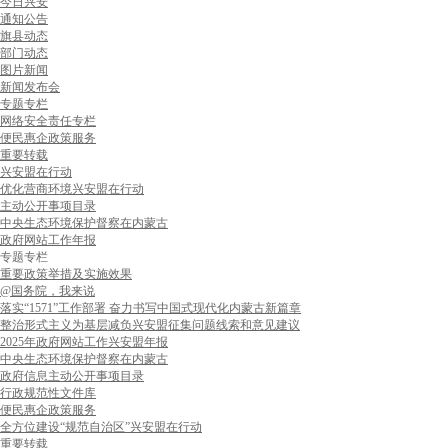
今日兴安
通知公告
旗县动态
部门动态
图片新闻
新闻发布会
专题专栏
网络安全责任专栏
便民惠企政策服务
重要转载
兴安盟在行动
优化营商环境兴安盟在行动
主动公开事项目录
中央生态环境保护督察在内蒙古
政府网站工作年报
专题专栏
重要政策举措及实施效果
@国务院，我来说
落实“1571”工作部署 奋力书写中国式现代化内蒙古新篇章
整治形式主义为基层减负兴安盟征集问题线索和意见建议
2025年政府网站工作兴安盟年报
中央生态环境保护督察在内蒙古
政府信息主动公开事项目录
行政规范性文件库
便民惠企政策服务
全方位建设“规范自治区”兴安盟在行动
重要转载