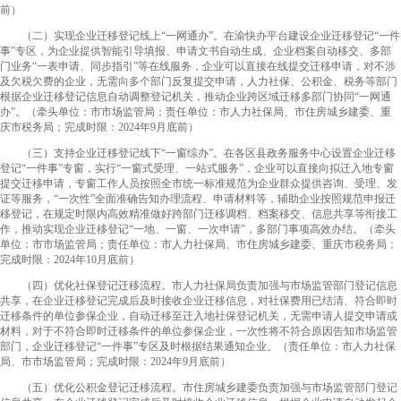
前）
（二）实现企业迁移登记线上“一网通办”。
在渝快办平台建设企业迁移登记“一件
事”专区，为企业提供智能引导填报、申请文书自动生成、企业档案自动移交、多部
门业务“一表申请、同步指引”等在线服务，企业可以直接在线提交迁移申请，对不涉
及欠税欠费的企业，无需向多个部门反复提交申请，人力社保、公积金、税务等部门
根据企业迁移登记信息自动调整登记机关，推动企业跨区域迁移多部门协同“一网通
办”。
（牵头单位：市市场监管局；责任单位：市人力社保局、市住房城乡建委、重
庆市税务局；完成时限：
2024
年
9
月底前）
（三）支持企业迁移登记线下“一窗综办”。
在各区县政务服务中心设置企业迁移
登记“一件事”专窗，实行“一窗式受理、一站式服务”，企业可以直接向拟迁入地专窗
提交迁移申请，专窗工作人员按照全市统一标准规范为企业群众提供咨询、受理、发
证等服务，“一次性”全面准确告知办理流程、申请材料等，辅助企业按照规范申报迁
移登记，在规定时限内高效精准做好跨部门迁移调档、档案移交、信息共享等衔接工
作，推动实现企业迁移登记“一地、一窗、一次申请”，多部门事项高效办结。
（牵头
单位：市市场监管局；责任单位：市人力社保局、市住房城乡建委、重庆市税务局；
完成时限：
2024
年
10
月底前）
（四）优化社保登记迁移流程。
市人力社保局负责加强与市场监管部门登记信息
共享，在企业迁移登记完成后及时接收企业迁移信息，对社保费用已结清、符合即时
迁移条件的单位参保企业，自动迁移至迁入地社保登记机关，无需申请人提交申请或
材料，对于不符合即时迁移条件的单位参保企业，一次性将不符合原因告知市场监管
部门，企业迁移登记“一件事”专区及时根据结果通知企业。
（责任单位：市人力社保
局、市市场监管局；完成时限：
2024
年
9
月底前）
（五）优化公积金登记迁移流程。
市住房城乡建委负责加强与市场监管部门登记