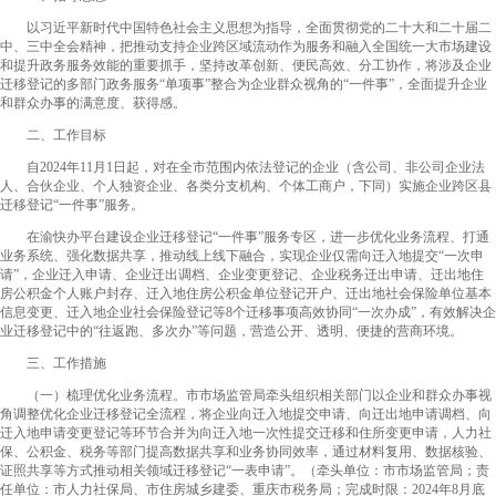
以习近平新时代中国特色社会主义思想为指导，全面贯彻党的二十大和二十届二
中、三中全会精神，把推动支持企业跨区域流动作为服务和融入全国统一大市场建设
和提升政务服务效能的重要抓手，坚持改革创新、便民高效、分工协作，将涉及企业
迁移登记的多部门政务服务“单项事”整合为企业群众视角的“一件事”，全面提升企业
和群众办事的满意度、获得感。
二、工作目标
自2024年11月1日起，对在全市范围内依法登记的企业（含公司、非公司企业法
人、合伙企业、个人独资企业、各类分支机
构、个体工商户，下同）实施企业跨区县
迁移登记“一件事”服务
。
在渝快办平台建设企业迁移登记“一件事”服务专区，进一步优化业务流程、打通
业务系统、强化数据共享，推动线上线下融合，实现企业仅需向迁入地提交“一次申
请”，企业迁入申请、企业迁出调档、企业变更登记、企业税务迁出申请、迁出地住
房公积金个人账户封存、迁入地住房公积金单位登记开户、迁出地社会保险单位基本
信息变更、迁入地企业社会保险登记等
8
个迁移事项高效协同“一次办成”，有效解决企
业迁移登记中的“往返跑、多次办”等问题，营造公开、透明、便捷的营商环境。
三、工作措施
（一）梳理优化业务流程。
市市场监管局牵头组织相关部门以企业和群众办事视
角调整优化企业迁移登记全流程，将企业向迁入地提交申请、向迁出地申请调档、向
迁入地申请变更登记等环节合并为向迁入地一次性提交迁移和住所变更申请，人力社
保、公积金、税务等部门提高数据共享和业务协同效率，通过材料复用、数据核验、
证照共享等方式推动相关领域迁移登记“一表申请”。
（牵头单位：市市场监管局；责
任单位：市人力社保局、市住房城乡建委、重庆市税务局；完成时限：
2024
年
8
月底