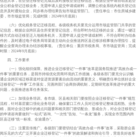
信息共享，在企业迁移登记完成后及时接收企业迁移信息，根据企业申请自动发起企
业公积金登记迁移业务，无需申请人提交申请或材料，调整公积金系统内相关登记信
息并及时通知企业，同步将办理结果告知市场监管部门。
（责任单位：市住房城乡建
委，市市场监管局；完成时限：
2024
年
9
月底前）
（六）优化税务登记迁移流程。
各级税务机关要充分运用市场监管部门共享的登
记信息，根据企业跨区县住所变更登记信息，符合即时办结迁移的企业，通过一键迁
移方式自动迁移至迁入地税务机关，无需申请人提交申请或材料，不符合即时办结条
件的，及时通过电子税务局等渠道主动向企业推送跨区县迁移涉税事项办理指引，提
醒企业查询办理未办结涉税事项。
（责任单位：重庆市税务局、市市场监管局；完成
时限：
2024
年
9
月底前）
四、工作要求
（一）强化组织保障。
推进企业迁移登记“一件事”改革是国务院推进“高效办成一
件事”的重要任务，是我市持续优化营商环境的工作措施，各级各部门要充分认识畅
通企业跨区域迁移渠道对促进资源要素自由流动的重要意义，明确责任单位抓好企业
迁移登记“一件事”工作落实，完善跨部门会商协调机制，定期研究改革推进中的重大
问题，全面推进改革任务落实。
（二）加强业务培训。
各市级、区县相关部门要按照企业迁移登记“一件事”规范
流程，针对基层窗口强化业务培训，确保窗口工作人员对迁移登记整体流程熟、业务
精，面对企业迁移中的难点问题要和相关部门密切配合、形成合力，对企业迁移登记
的申请咨询要做到“一站式”咨询、“一次性”告知、“一条龙”服务，实现全市范围内跨
区县迁移“统一标准、全渝通办”。
（三）注重宣传推广。
各级部门要密切结合“高效办成一件事”改革，采取群众喜
闻乐见的方式广泛开展企业迁移登记“一件事”的政策解读和舆论引导，营造良好改革