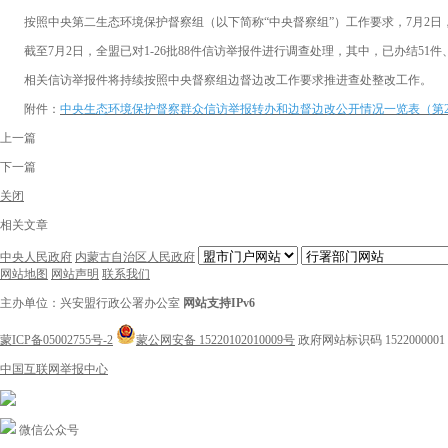
按照中央第二生态环境保护督察组（以下简称“中央督察组”）工作要求，7月2日，
截至7月2日，全盟已对1-26批88件信访举报件进行调查处理，其中，已办结51件
相关信访举报件将持续按照中央督察组边督边改工作要求推进查处整改工作。
附件：
中央生态环境保护督察群众信访举报转办和边督边改公开情况一览表（第26批
上一篇
下一篇
关闭
相关文章
中央人民政府
内蒙古自治区人民政府
网站地图
网站声明
联系我们
主办单位：兴安盟行政公署办公室
网站支持IPv6
蒙ICP备05002755号-2
蒙公网安备 15220102010009号
政府网站标识码 1522000001
中国互联网举报中心
微信公众号