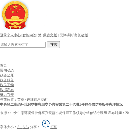
登录个人中心
|
智能问答
|
繁
|
蒙古文版
|
无障碍阅读
长者版
搜索
首页
要闻动态
政务公开
政务服务
政民互动
数据发布
魅力兴安
当前位置：
首页
/
详细信息页面
中央第二生态环境保护督察组交办兴安盟第二十六批5件群众信访举报件办理情况
来源：中央生态环境保护督察兴安盟协调保障工作领导小组信访办理组
发布时间：2025-
字体大小：
A+
A
A-
分享：
打印