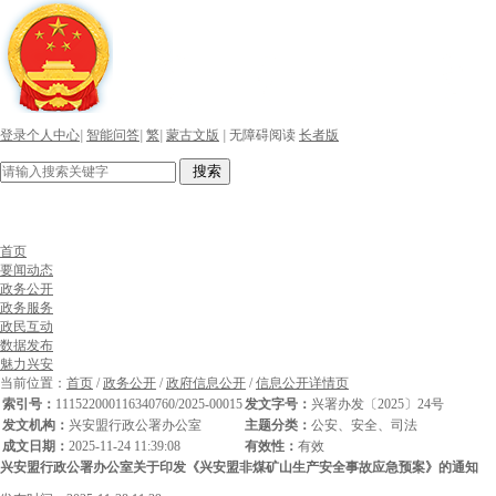
登录个人中心
|
智能问答
|
繁
|
蒙古文版
|
无障碍阅读
长者版
搜索
首页
要闻动态
政务公开
政务服务
政民互动
数据发布
魅力兴安
当前位置：
首页
/
政务公开
/
政府信息公开
/
信息公开详情页
索引号：
111522000116340760/2025-00015
发文字号：
兴署办发〔2025〕24号
发文机构：
兴安盟行政公署办公室
主题分类：
公安、安全、司法
成文日期：
2025-11-24 11:39:08
有效性：
有效
兴安盟行政公署办公室关于印发《兴安盟非煤矿山生产安全事故应急预案》的通知