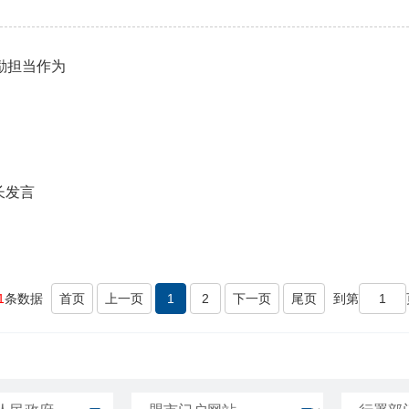
激励担当作为
长发言
1
条数据
首页
上一页
1
2
下一页
尾页
到第