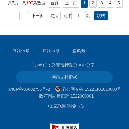
共7页
共
105
条数据
首页
上一页
1
2
3
4
5
...
下一页
尾页
到第
页
网站地图
网站声明
联系我们
主办单位：兴安盟行政公署办公室
网站支持IPv6
蒙ICP备05002755号-2
蒙公网安备 15220102010009号
政府网站标识码 1522000001
中国互联网举报中心