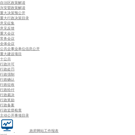
自治区政策解读
兴安盟政策解读
重大决策预公开
重大行政决策目录
意见征集
意见反馈
重大会议
常务会议
全体会议
公共企事业单位信息公开
重大建设项目
十公示
行政许可
行政处罚
行政强制
行政确认
行政征收
行政给付
行政裁决
行政奖励
行政备案
行政监督检查
主动公开事项目录
政府网站工作报表