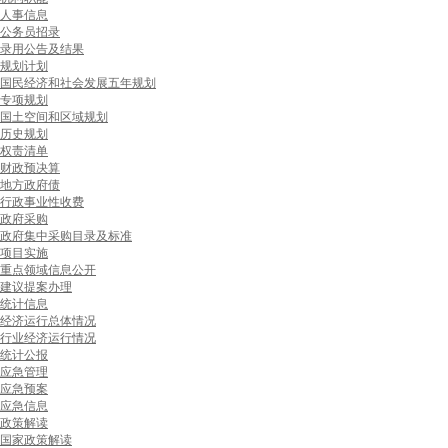
人事信息
公务员招录
录用公告及结果
规划计划
国民经济和社会发展五年规划
专项规划
国土空间和区域规划
历史规划
权责清单
财政预决算
地方政府债
行政事业性收费
政府采购
政府集中采购目录及标准
项目实施
重点领域信息公开
建议提案办理
统计信息
经济运行总体情况
行业经济运行情况
统计公报
应急管理
应急预案
应急信息
政策解读
国家政策解读