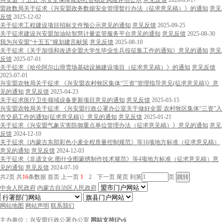
兴安盟“十五五”水安全保障规划社会稳定风险评估公示
意见反馈
2026-03-17
盟政数局关于征求《兴安盟政务数据安全管理暂行办法（征求意见稿）》的通知
意见
反馈
2025-12-02
关于征求工程建设项目招标文件预公示意见的通知
意见反馈
2025-09-25
关于征求建设兴安盟加油站智慧计量监管服务平台意见的通知
意见反馈
2025-08-30
我为兴安盟“十五五”规划建言献策
意见反馈
2025-08-10
关于征求《关于加强和改进全盟大学生毕业生兵役征集工作的通知》意见的通知
意见
反馈
2025-07-01
关于征求《哈伦阿尔山滑雪场基础设施建设项目（征求意见稿）》的通知
意见反馈
2025-07-01
兴安盟农牧局关于征求 《兴安盟农村牧区集体“三资”管理指导意见(征求意见稿)》意
见的通知
意见反馈
2025-04-23
关于征求医疗卫生领域设备更新项目意见的通知
意见反馈
2025-03-15
兴安盟农牧局关于征求 《兴安盟行政公署办公室关于做好全盟 农村牧区集体“三资”入
市交易工作的通知(征求意见稿)》意见的通知
意见反馈
2025-01-21
关于征求《兴安盟气象灾害防御重点单位管理办法（征求意见稿）》意见的通知
意见
反馈
2024-12-10
关于征求《内蒙古东部彩色小麦全程质量控制规范》等16项地方标准（征求意见稿）
意见的通知
意见反馈
2024-12-03
关于征求《非遗文化 图什业图蒙绣制作技术规范》等4项地方标准（征求意见稿）意
见的通知
意见反馈
2024-07-10
共2页
共
16
条数据
首页
上一页
1
2
下一页
尾页
到第
页
中央人民政府
内蒙古自治区人民政府
网站地图
网站声明
联系我们
主办单位：兴安盟行政公署办公室
网站支持IPv6