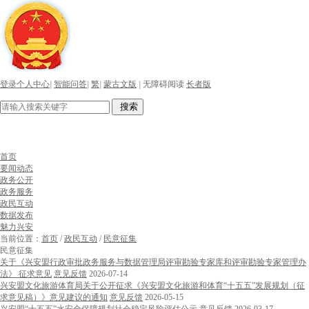
登录个人中心
|
智能问答
|
繁
|
蒙古文版
|
无障碍阅读
长者版
搜索
首页
要闻动态
政务公开
政务服务
政民互动
数据发布
魅力兴安
当前位置：
首页
/
政民互动
/
民意征集
民意征集
关于《兴安盟行政审批政务服务与数据管理局评审勘验专家库和评审勘验专家管理办
法》 征求意见
意见反馈
2026-07-14
兴安盟文化旅游体育局关于公开征求《兴安盟文化旅游和体育“十五五”发展规划（征
求意见稿）》意见建议的通知
意见反馈
2026-05-15