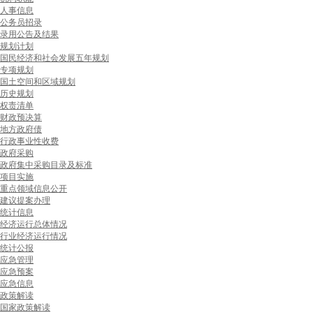
人事信息
公务员招录
录用公告及结果
规划计划
国民经济和社会发展五年规划
专项规划
国土空间和区域规划
历史规划
权责清单
财政预决算
地方政府债
行政事业性收费
政府采购
政府集中采购目录及标准
项目实施
重点领域信息公开
建议提案办理
统计信息
经济运行总体情况
行业经济运行情况
统计公报
应急管理
应急预案
应急信息
政策解读
国家政策解读