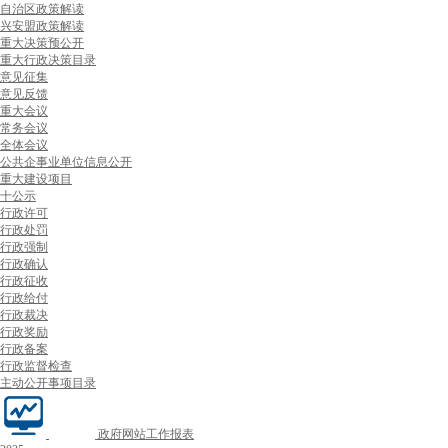
自治区政策解读
兴安盟政策解读
重大决策预公开
重大行政决策目录
意见征集
意见反馈
重大会议
常务会议
全体会议
公共企事业单位信息公开
重大建设项目
十公示
行政许可
行政处罚
行政强制
行政确认
行政征收
行政给付
行政裁决
行政奖励
行政备案
行政监督检查
主动公开事项目录
政府网站工作报表