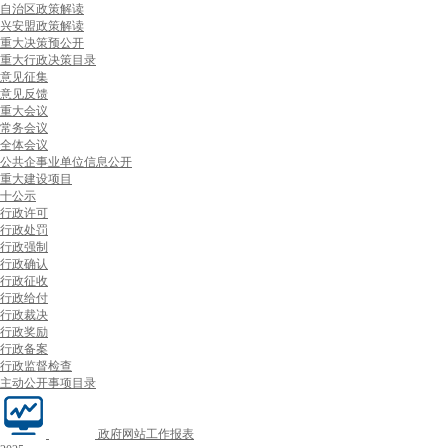
自治区政策解读
兴安盟政策解读
重大决策预公开
重大行政决策目录
意见征集
意见反馈
重大会议
常务会议
全体会议
公共企事业单位信息公开
重大建设项目
十公示
行政许可
行政处罚
行政强制
行政确认
行政征收
行政给付
行政裁决
行政奖励
行政备案
行政监督检查
主动公开事项目录
政府网站工作报表