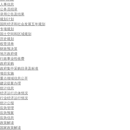
人事信息
公务员招录
录用公告及结果
规划计划
国民经济和社会发展五年规划
专项规划
国土空间和区域规划
历史规划
权责清单
财政预决算
地方政府债
行政事业性收费
政府采购
政府集中采购目录及标准
项目实施
重点领域信息公开
建议提案办理
统计信息
经济运行总体情况
行业经济运行情况
统计公报
应急管理
应急预案
应急信息
政策解读
国家政策解读