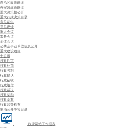
自治区政策解读
兴安盟政策解读
重大决策预公开
重大行政决策目录
意见征集
意见反馈
重大会议
常务会议
全体会议
公共企事业单位信息公开
重大建设项目
十公示
行政许可
行政处罚
行政强制
行政确认
行政征收
行政给付
行政裁决
行政奖励
行政备案
行政监督检查
主动公开事项目录
政府网站工作报表