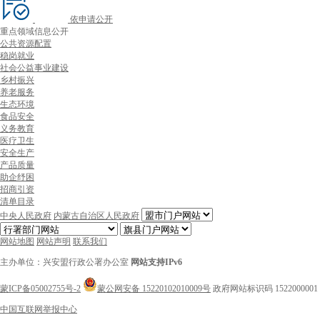
依申请公开
重点领域信息公开
公共资源配置
稳岗就业
社会公益事业建设
乡村振兴
养老服务
生态环境
食品安全
义务教育
医疗卫生
安全生产
产品质量
助企纾困
招商引资
清单目录
中央人民政府
内蒙古自治区人民政府
网站地图
网站声明
联系我们
主办单位：兴安盟行政公署办公室
网站支持IPv6
蒙ICP备05002755号-2
蒙公网安备 15220102010009号
政府网站标识码 1522000001
中国互联网举报中心