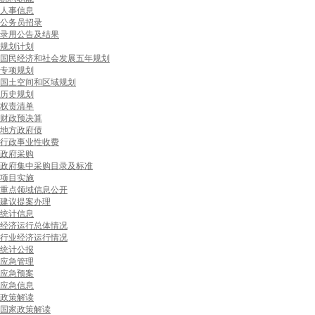
人事信息
公务员招录
录用公告及结果
规划计划
国民经济和社会发展五年规划
专项规划
国土空间和区域规划
历史规划
权责清单
财政预决算
地方政府债
行政事业性收费
政府采购
政府集中采购目录及标准
项目实施
重点领域信息公开
建议提案办理
统计信息
经济运行总体情况
行业经济运行情况
统计公报
应急管理
应急预案
应急信息
政策解读
国家政策解读